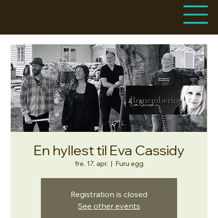
Hege Kristin Kjærvoll
En hyllest til Eva Cassidy
fre. 17. apr.
  |  
Furu egg
Registration is closed
See other events