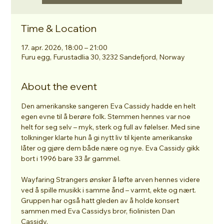
Time & Location
17. apr. 2026, 18:00 – 21:00
Furu egg, Furustadlia 30, 3232 Sandefjord, Norway
About the event
Den amerikanske sangeren Eva Cassidy hadde en helt 
egen evne til å berøre folk. Stemmen hennes var noe 
helt for seg selv – myk, sterk og full av følelser. Med sine 
tolkninger klarte hun å gi nytt liv til kjente amerikanske 
låter og gjøre dem både nære og nye. Eva Cassidy gikk 
bort i 1996 bare 33 år gammel.
Wayfaring Strangers ønsker å løfte arven hennes videre 
ved å spille musikk i samme ånd – varmt, ekte og nært. 
Gruppen har også hatt gleden av å holde konsert 
sammen med Eva Cassidys bror, fiolinisten Dan 
Cassidy.