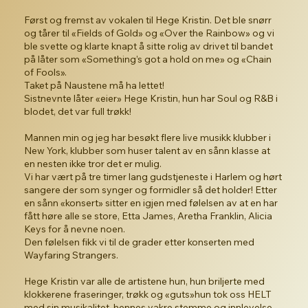
Først og fremst av vokalen til Hege Kristin. Det ble snørr
og tårer til «Fields of Gold» og «Over the Rainbow» og vi
ble svette og klarte knapt å sitte rolig av drivet til bandet
på låter som «Something’s got a hold on me» og «Chain
of Fools».
Taket på Naustene må ha lettet!
Sistnevnte låter «eier» Hege Kristin, hun har Soul og R&B i
blodet, det var full trøkk!
Mannen min og jeg har besøkt flere live musikk klubber i
New York, klubber som huser talent av en sånn klasse at
en nesten ikke tror det er mulig.
Vi har vært på tre timer lang gudstjeneste i Harlem og hørt
sangere der som synger og formidler så det holder! Etter
en sånn «konsert» sitter en igjen med følelsen av at en har
fått høre alle se store, Etta James, Aretha Franklin, Alicia
Keys for å nevne noen.
Den følelsen fikk vi til de grader etter konserten med
Wayfaring Strangers.
Hege Kristin var alle de artistene hun, hun briljerte med
klokkerene fraseringer, trøkk og «guts»hun tok oss HELT
med sin musikalitet, hennes vakre stemme og innlevelse.