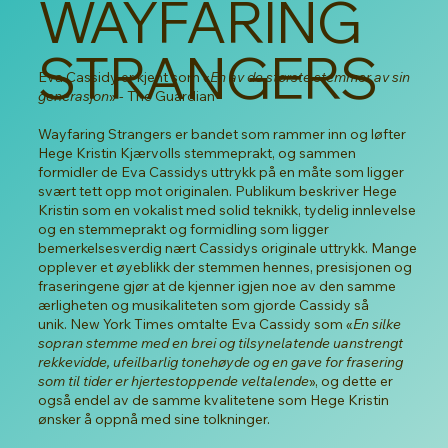
WAYFARING
STRANGERS
Eva Cassidy er kjent som «
En av de største stemmer av sin
generasjon
» - The Guardian
Wayfaring Strangers er bandet som rammer inn og løfter
Hege Kristin Kjærvolls stemmeprakt, og sammen
formidler de Eva Cassidys uttrykk på en måte som ligger
svært tett opp mot originalen. Publikum beskriver Hege
Kristin som en vokalist med solid teknikk, tydelig innlevelse
og en stemmeprakt og formidling som ligger
bemerkelsesverdig nært Cassidys originale uttrykk. Mange
opplever et øyeblikk der stemmen hennes, presisjonen og
fraseringene gjør at de kjenner igjen noe av den samme
ærligheten og musikaliteten som gjorde Cassidy så
unik. New York Times omtalte Eva Cassidy som «
En silke
sopran stemme med en brei og tilsynelatende uanstrengt
rekkevidde, ufeilbarlig tonehøyde og en gave for frasering
som til tider er hjertestoppende veltalende
», og dette er
også endel av de samme kvalitetene som Hege Kristin
ønsker å oppnå med sine tolkninger.