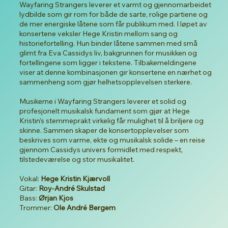
Wayfaring Strangers leverer et varmt og gjennomarbeidet
lydbilde som gir rom for både de sarte, rolige partiene og
de mer energiske låtene som får publikum med. I løpet av
konsertene veksler Hege Kristin mellom sang og
historiefortelling. Hun binder låtene sammen med små
glimt fra Eva Cassidys liv, bakgrunnen for musikken og
fortellingene som ligger i tekstene. Tilbakemeldingene
viser at denne kombinasjonen gir konsertene en nærhet og
sammenheng som gjør helhetsopplevelsen sterkere.
Musikerne i Wayfaring Strangers leverer et solid og
profesjonelt musikalsk fundament som gjør at Hege
Kristin’s stemmeprakt virkelig får mulighet til å briljere og
skinne. Sammen skaper de konsertopplevelser som
beskrives som varme, ekte og musikalsk solide – en reise
gjennom Cassidys univers formidlet med respekt,
tilstedeværelse og stor musikalitet.
Vokal:
Hege Kristin Kjærvoll
Gitar:
Roy-André Skulstad
Bass:
Ørjan Kjos
Trommer:
Ole André Bergem