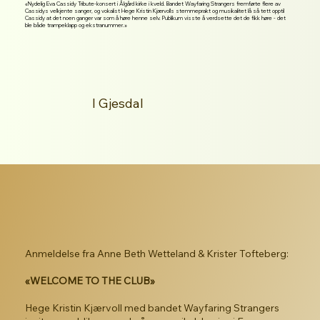
«Nydelig Eva Cassidy Tribute-konsert i Ålgård kirke i kveld. Bandet Wayfaring Strangers fremførte flere av
Cassidys velkjente sanger, og vokalist Hege Kristin Kjærvolls stemmeprakt og musikalitet lå så tett opptil
Cassidy at det noen ganger var som å høre henne selv. Publikum visste å verdsette det de fikk høre - det
ble både trampeklapp og ekstranummer.»
I Gjesdal
SPOTIFY
Anmeldelse fra Anne Beth Wetteland & Krister Tofteberg:
«WELCOME TO THE CLUB»
Hege Kristin Kjærvoll med bandet Wayfaring Strangers