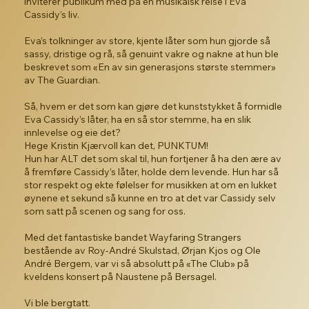
inviterer publikum med på en musikalsk reise i Eva
Cassidy’s liv.
Eva’s tolkninger av store, kjente låter som hun gjorde så
sassy, dristige og rå, så genuint vakre og nakne at hun ble
beskrevet som «En av sin generasjons største stemmer»
av The Guardian.
Så, hvem er det som kan gjøre det kunststykket å formidle
Eva Cassidy’s låter, ha en så stor stemme, ha en slik
innlevelse og eie det?
Hege Kristin Kjærvoll kan det, PUNKTUM!
Hun har ALT det som skal til, hun fortjener å ha den ære av
å fremføre Cassidy’s låter, holde dem levende. Hun har så
stor respekt og ekte følelser for musikken at om en lukket
øynene et sekund så kunne en tro at det var Cassidy selv
som satt på scenen og sang for oss.
Med det fantastiske bandet Wayfaring Strangers
bestående av Roy-André Skulstad, Ørjan Kjos og Ole
André Bergem, var vi så absolutt på «The Club» på
kveldens konsert på Naustene på Bersagel.
Vi ble bergtatt.