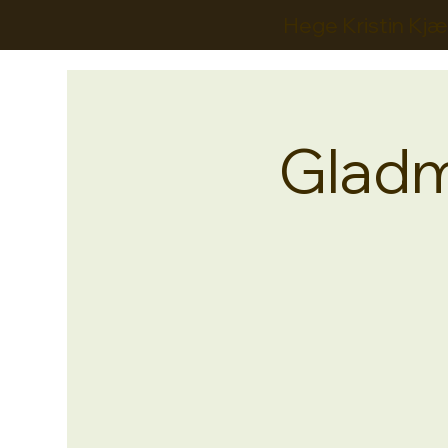
Hege Kristin Kjæ
Gladma