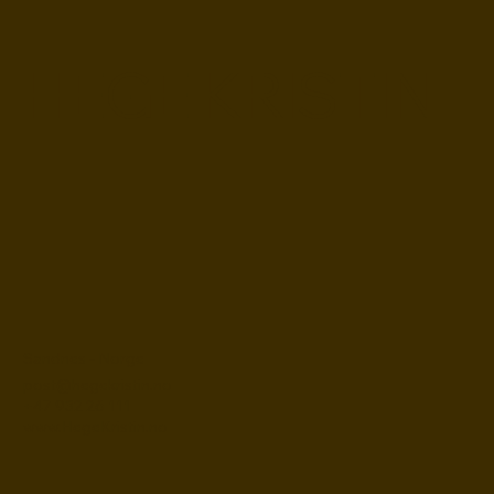
HEGE KRISTIN
Sandnes - Norge
post@hegekristin.no
+47 932 26 111
www.HegeKristin.no