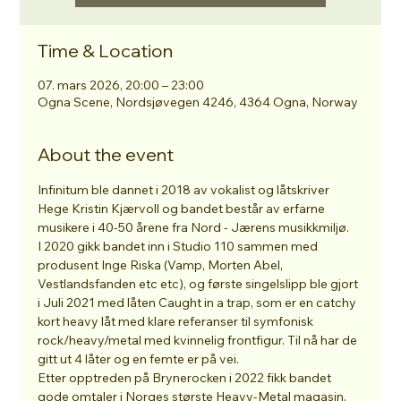
Time & Location
07. mars 2026, 20:00 – 23:00
Ogna Scene, Nordsjøvegen 4246, 4364 Ogna, Norway
About the event
Infinitum ble dannet i 2018 av vokalist og låtskriver 
Hege Kristin Kjærvoll og bandet består av erfarne 
musikere i 40-50 årene fra Nord - Jærens musikkmiljø.
I 2020 gikk bandet inn i Studio 110 sammen med 
produsent Inge Riska (Vamp, Morten Abel, 
Vestlandsfanden etc etc), og første singelslipp ble gjort 
i Juli 2021 med låten Caught in a trap, som er en catchy 
kort heavy låt med klare referanser til symfonisk 
rock/heavy/metal med kvinnelig frontfigur. Til nå har de 
gitt ut 4 låter og en femte er på vei.
Etter opptreden på Brynerocken i 2022 fikk bandet 
gode omtaler i Norges største Heavy-Metal magasin, 