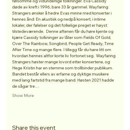
følsomme og vidunderlige tolkninger. Eva Cassidy 
døde av kreft i 1996, bare 33 år gammel. Wayfaring 
Strangers ønsker å hedre Evas minne med konserter i 
hennes ånd: En akustisk og nedpå konsert, i intime 
lokaler, der følelser og det folkelige preget er høyst 
tilstedeværende.  Denne aftenen får du høre kjente og 
kjære Cassidy tolkninger av låter som Fields Of Gold, 
Over The Rainbow, Songbird, People Get Ready, Time 
After Time og mange flere. I tillegg får du høre litt om 
hvordan hennes altfor korte liv fortonet seg.  Wayfaring 
Strangers høster mange lovord etter konsertene, og 
Hege Kristin har en stemme som trollbinder publikum. 
Bandet består ellers av erfarne og dyktige musikere 
med lang fartstid fra mange band. Høsten 2021 hadde 
de sågar tre…
Show More
Share this event